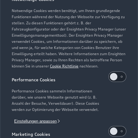
Teile- & Zubehörverkauf
Geschlossen
,
öffnet am
Montag 07:30
Notwendige Cookies werden benötigt, um Ihnen grundlegende
Funktionen während der Nutzung der Webseite zur Verfügung zu
stellen. Zu diesen Funktionen gehört z. B. der
Fahrzeugkonfigurator oder der Ensighten Privacy Manager (unser
Einwilligungsmanagementtool). Der Ensighten Privacy Manager
Zurück nach oben
verwendet Cookies, um Informationen darüber zu speichern, ob
und wenn ja, für welche Kategorien von Cookies Benutzer ihre
Einwilligung erteilt haben. Weitere Informationen zum Ensighten
Modelle
Privacy Manager, sowie zu Ihren Rechten als betroffene Person
können Sie in unserer
Cookie Richtlinie
nachlesen.
Kaufen & leasen
Alle Modelle
Performance Cookies
Modelle vergleichen
Service & Zubehör
Performance Cookies sammeln Informationen
Neuwagensuche
darüber, wie unsere Webseite genutzt wird (z. B.
Elektromodelle
Anzahl der Besuche, Verweildauer). Diese Cookies
Gebrauchtwagensuche
Support
werden zur Optimierung der Webseite verwendet.
Saisonale Angebote
Plug-in-Hybride
Gebrauchtwagen
Einstellungen anpassen
Audi Services
Über Audi
Kundenservice
Finanzierung
Marketing Cookies
Garantie