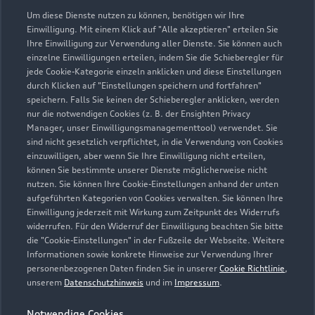
0731 3971900
Um diese Dienste nutzen zu können, benötigen wir Ihre
Einwilligung. Mit einem Klick auf "Alle akzeptieren" erteilen Sie
Ihre Einwilligung zur Verwendung aller Dienste. Sie können auch
info@kreisser.de
einzelne Einwilligungen erteilen, indem Sie die Schieberegler für
jede Cookie-Kategorie einzeln anklicken und diese Einstellungen
Kontaktdaten herunterladen
durch Klicken auf "Einstellungen speichern und fortfahren"
speichern. Falls Sie keinen der Schieberegler anklicken, werden
nur die notwendigen Cookies (z. B. der Ensighten Privacy
Manager, unser Einwilligungsmanagementtool) verwendet. Sie
sind nicht gesetzlich verpflichtet, in die Verwendung von Cookies
Öffnungszeiten
einzuwilligen, aber wenn Sie Ihre Einwilligung nicht erteilen,
können Sie bestimmte unserer Dienste möglicherweise nicht
nutzen. Sie können Ihre Cookie-Einstellungen anhand der unten
aufgeführten Kategorien von Cookies verwalten. Sie können Ihre
Verkauf
Einwilligung jederzeit mit Wirkung zum Zeitpunkt des Widerrufs
Geschlossen
,
öffnet am
Montag 08:00
widerrufen. Für den Widerruf der Einwilligung beachten Sie bitte
die "Cookie-Einstellungen" in der Fußzeile der Webseite. Weitere
Informationen sowie konkrete Hinweise zur Verwendung Ihrer
Service
personenbezogenen Daten finden Sie in unserer
Cookie Richtlinie
,
Geschlossen
,
öffnet am
Montag 07:00
unserem
Datenschutzhinweis
und im
Impressum
.
Notwendige Cookies