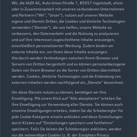
Wir, die AUDI AG, Auto-Union-Straße 1, 85057 Ingolstadt, allein
& Co. KG Ulm-Söflingen
oder in Zusammenarbeit mit unseren verbundenen Unternehmen
und Partnern ("Wir", "Unser"), nutzen auf unserer Website
eigene und Dienste Dritter, die Cookies und ähnliche Technologien
Servicepartner
e-tron
verwenden ("Dienste"), die uns helfen, unsere Website zu
verbessern, den Datenverkehr und die Nutzung zu analysieren
und auf Ihre Interessen zugeschnittene Inhalte anzuzeigen,
einschließlich personalisierter Werbung. Zudem binden wir
externe Inhalte ein, um Ihnen diese Inhalte anzuzeigen.
Hierdurch werden Verbindungen zwischen Ihrem Browser und
Servern von Dritten hergestellt und es können personenbezogene
Daten von Ihrem Browser an die Server von Dritten übermittelt
werden. Cookies, ähnliche Technologien und die Einbindung von
externen Inhalten werden nachfolgend als „Dienste“ bezeichnet.
Um diese Dienste nutzen zu können, benötigen wir Ihre
Einwilligung. Mit einem Klick auf "Alle akzeptieren" erteilen Sie
Ihre Einwilligung zur Verwendung aller Dienste. Sie können auch
einzelne Einwilligungen erteilen, indem Sie die Schieberegler für
Magirus-Deutz-Straße 11
jede Cookie-Kategorie einzeln anklicken und diese Einstellungen
durch Klicken auf "Einstellungen speichern und fortfahren"
89077 Ulm
speichern. Falls Sie keinen der Schieberegler anklicken, werden
nur die notwendigen Cookies (z. B. der Ensighten Privacy