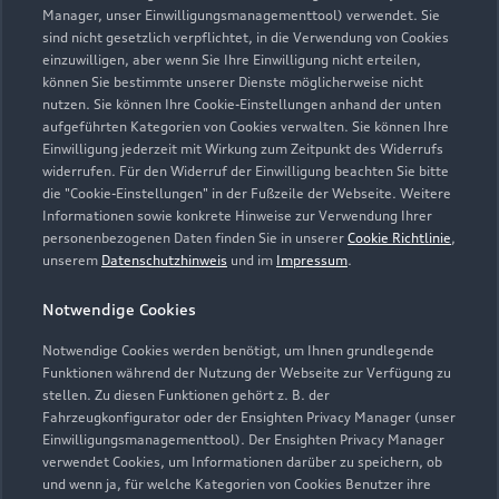
0731 3971900
Manager, unser Einwilligungsmanagementtool) verwendet. Sie
sind nicht gesetzlich verpflichtet, in die Verwendung von Cookies
einzuwilligen, aber wenn Sie Ihre Einwilligung nicht erteilen,
info@kreisser.de
können Sie bestimmte unserer Dienste möglicherweise nicht
nutzen. Sie können Ihre Cookie-Einstellungen anhand der unten
Kontaktdaten herunterladen
aufgeführten Kategorien von Cookies verwalten. Sie können Ihre
Einwilligung jederzeit mit Wirkung zum Zeitpunkt des Widerrufs
widerrufen. Für den Widerruf der Einwilligung beachten Sie bitte
die "Cookie-Einstellungen" in der Fußzeile der Webseite. Weitere
Informationen sowie konkrete Hinweise zur Verwendung Ihrer
Öffnungszeiten
personenbezogenen Daten finden Sie in unserer
Cookie Richtlinie
,
unserem
Datenschutzhinweis
und im
Impressum
.
Verkauf
Notwendige Cookies
Geöffnet bis
18:00
Notwendige Cookies werden benötigt, um Ihnen grundlegende
Funktionen während der Nutzung der Webseite zur Verfügung zu
Service
stellen. Zu diesen Funktionen gehört z. B. der
Fahrzeugkonfigurator oder der Ensighten Privacy Manager (unser
Geöffnet bis
18:00
Einwilligungsmanagementtool). Der Ensighten Privacy Manager
verwendet Cookies, um Informationen darüber zu speichern, ob
Teile- & Zubehörverkauf
und wenn ja, für welche Kategorien von Cookies Benutzer ihre